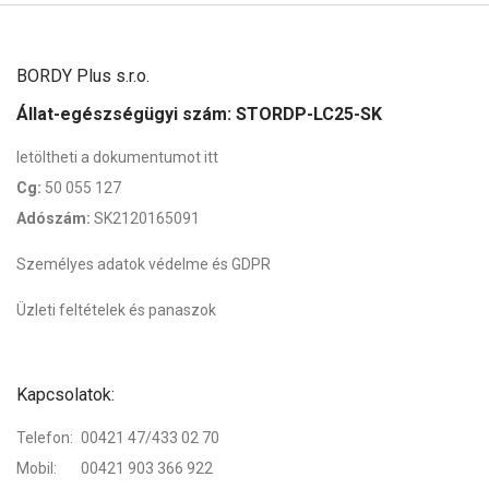
BORDY Plus s.r.o.
Állat-egészségügyi szám:
STORDP-LC25-SK
letöltheti a dokumentumot itt
Cg:
50 055 127
Adószám:
SK2120165091
Személyes adatok védelme és GDPR
Üzleti feltételek és panaszok
Kapcsolatok:
Telefon:
00421 47/433 02 70
Mobil:
00421 903 366 922