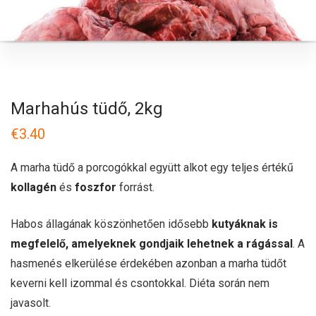
Marhahús tüdő, 2kg
€
3.40
A marha tüdő a porcogókkal együtt alkot egy teljes értékű
kollagén
és
foszfor
forrást.
Habos állagának köszönhetően idősebb
kutyáknak is
megfelelő, amelyeknek gondjaik lehetnek a rágással
. A
hasmenés elkerülése érdekében azonban a marha tüdőt
keverni kell izommal és csontokkal. Diéta során nem
javasolt.