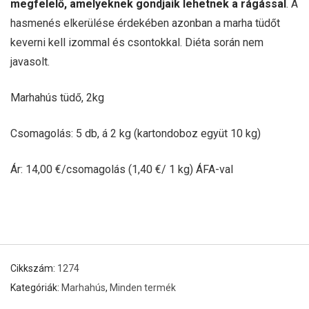
megfelelő, amelyeknek gondjaik lehetnek a rágással
. A
hasmenés elkerülése érdekében azonban a marha tüdőt
keverni kell izommal és csontokkal. Diéta során nem
javasolt.
Marhahús tüdő, 2kg
Csomagolás: 5 db, á 2 kg (kartondoboz együt 10 kg)
Ár: 14,00 €/csomagolás (1,40 €/ 1 kg) ÁFA-val
Cikkszám:
1274
Kategóriák:
Marhahús
,
Minden termék