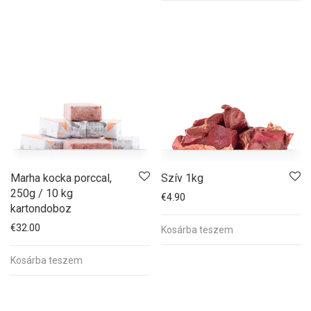
Marha kocka porccal,
Szív 1kg
250g / 10 kg
€
4.90
kartondoboz
€
32.00
Kosárba teszem
Kosárba teszem