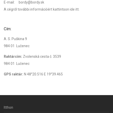
E-mail:
bordy@bordy.sk
A cégről további információért kattintson ide
itt.
Cím:
A. S. Puškina 9
984 01 Lučenec
Raktárcím:
Zvolenská cesta č. 3539
984 01 Lučenec
GPS raktár:
N 48°20.516 E 19°39.465
Itthon